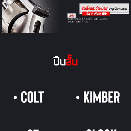
ปืน
สั้น