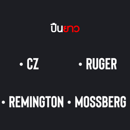
ปืน
ยาว